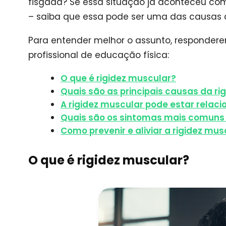
fisgada? Se essa situação já aconteceu co
– saiba que essa pode ser uma das causas d
Para entender melhor o assunto, respondere
profissional de educação física:
O que é rigidez muscular?
Quais são as principais causas da ri
A rigidez muscular pode estar relacio
Quais são os sintomas mais comuns 
Como prevenir e aliviar a rigidez mus
O que é rigidez muscular?