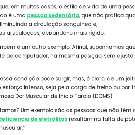
que, em muitos casos, o estilo de vida de uma pes
ando é uma
pessoa sedentária
, que não pratica qu
diminuindo a circulação sanguínea e,
s articulações, deixando-o mais rígido.
bém é um outro exemplo. Afinal, suponhamos qu
nte ao computador, na mesma posição, sem ajustar
ssa condição pode surgir, mas, é claro, de um jeit
sforço intenso, seja pela carga de treino ou por t
mosa Dor Muscular de Início Tardio (DOMS).
ntamos? Um exemplo são as pessoas que não têm 
deficiência de eletrólitos
resultam na falta de potá
uscular.”