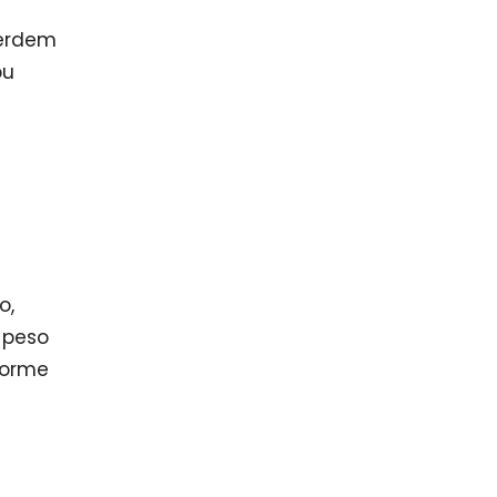
perdem
ou
o,
 peso
forme