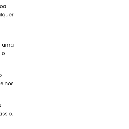
soa
alquer
e uma
 o
o
reinos
o
ssio,