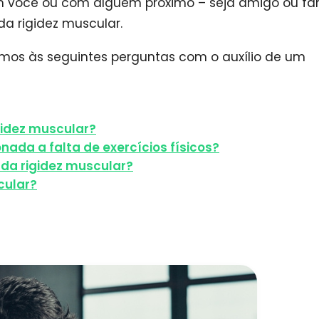
m você ou com alguém próximo – seja amigo ou fam
a rigidez muscular.
mos às seguintes perguntas com o auxílio de um
gidez muscular?
nada a falta de exercícios físicos?
da rigidez muscular?
cular?