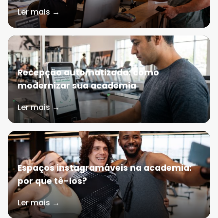
Ler mais →
Recepção automatizada: como
modernizar sua academia
Ler mais →
Espaços instagramáveis na academia:
por que tê-los?
Ler mais →