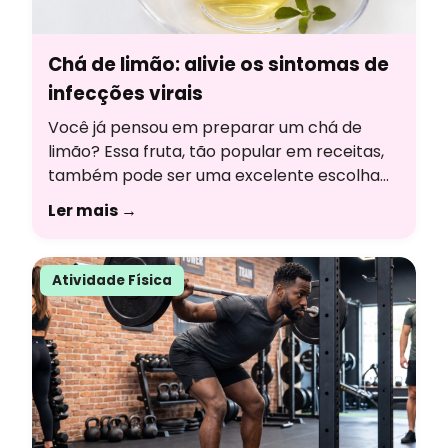
Chá de limão: alivie os sintomas de
infecções virais
Você já pensou em preparar um chá de
limão? Essa fruta, tão popular em receitas,
também pode ser uma excelente escolha
para criar uma bebida aromática, cheia de
Ler mais →
sabor e com uma série de benefícios à
saúde. Para entender melhor sobre essa
bebida, responderemos às principais
Atividade Física
dúvidas com a ajuda da nutricionista
Thainara Veríssimo, formada […]