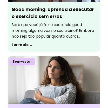
Good morning: aprenda a executar
o exercício sem erros
Será que você já fez o exercício good
morning alguma vez no seu treino? Embora
não seja tão popular quanto outros
movimentos de fortalecimento, ele é um
Ler mais →
excelente aliado para fortalecer toda a
cadeia posterior e, consequentemente,
melhorar o desempenho em diversos
Bem-estar
movimentos do dia a dia. Confira os tópicos
que serão abordados no conteúdo […]