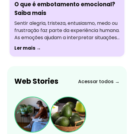
O que é embotamento emocional?
Saiba mais
Sentir alegria, tristeza, entusiasmo, medo ou
frustração faz parte da experiência humana.
As emoções ajudam a interpretar situações,
tomar decisões e construir relações. Mas,
Ler mais →
em alguns momentos, algumas pessoas
percebem uma mudança nessa forma de
sentir, como se estivessem
emocionalmente “desligadas” ou vivendo
Web Stories
tudo no piloto automático. Essa sensação é
Acessar todos →
conhecida como embotamento emocional.
Embora […]