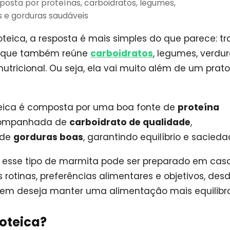
sta por proteínas, carboidratos, legumes,
s e gorduras saudáveis
teica, a resposta é mais simples do que parece: tr
 que também reúne
carboidratos
, legumes, verdur
nutricional. Ou seja, ela vai muito além de um prato
teica é composta por uma boa fonte de
proteína
acompanhada de
carboidrato de qualidade
,
 de
gorduras boas
, garantindo equilíbrio e sacieda
, esse tipo de marmita pode ser preparado em cas
rotinas, preferências alimentares e objetivos, des
uem deseja manter uma alimentação mais equilibr
oteica?