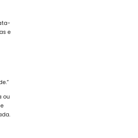
ata-
as e
de.”
a ou
de
ada.