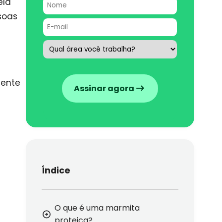
ela
soas
gente
Assinar agora
Índice
O que é uma marmita
proteica?