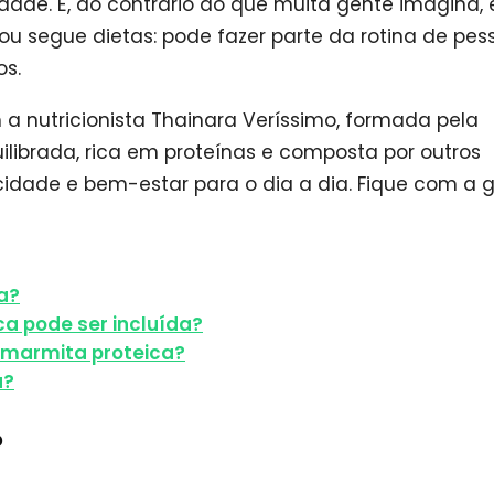
ade. E, ao contrário do que muita gente imagina, 
u segue dietas: pode fazer parte da rotina de pes
os.
a nutricionista Thainara Veríssimo, formada pela
librada, rica em proteínas e composta por outros
icidade e bem-estar para o dia a dia. Fique com a 
a?
ca pode ser incluída?
 marmita proteica?
a?
?