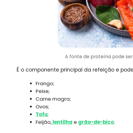
A fonte de proteína pode ser
É o componente principal da refeição e pod
Frango;
Peixe;
Carne magra;
Ovos;
Tofu
;
Feijão,
lentilha
e
grão-de-bico
.