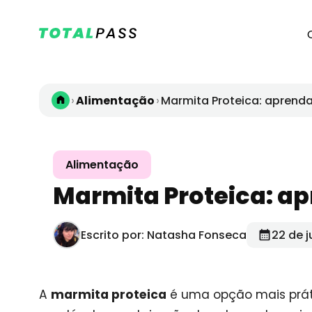
›
›
Alimentação
Marmita Proteica: aprend
Alimentação
Marmita Proteica: ap
Escrito por: Natasha Fonseca
22 de 
A
marmita proteica
é uma opção mais prá