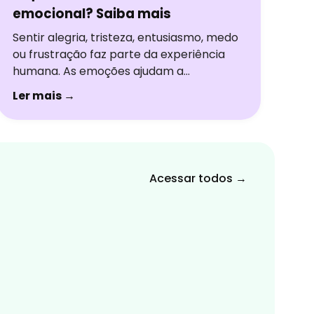
emocional? Saiba mais
Sentir alegria, tristeza, entusiasmo, medo
ou frustração faz parte da experiência
humana. As emoções ajudam a
interpretar situações, tomar decisões e
Ler mais →
construir relações. Mas, em alguns
momentos, algumas pessoas percebem
uma mudança nessa forma de sentir,
como se estivessem emocionalmente
“desligadas” ou vivendo tudo no piloto
Acessar todos →
automático. Essa sensação é conhecida
como embotamento emocional. Embora
[…]