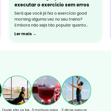
executar o exercício sem erros
Será que você já fez o exercício good
morning alguma vez no seu treino?
Embora não seja tão popular quanto
outros movimentos de fortalecimento,
Ler mais →
ele é um excelente aliado para fortalecer
toda a cadeia posterior e,
consequentemente, melhorar o
desempenho em diversos movimentos do
dia a dia. Confira os tópicos que serão
abordados no conteúdo […]
eta na polia
Quais são os benefícios da postura da cobra?
3 motivos para tomar chá de romã
3 dicas para praticar esportes de areia com segurança