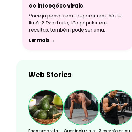
de infecções virais
Você já pensou em preparar um chá de
limão? Essa fruta, tão popular em
receitas, também pode ser uma
excelente escolha para criar uma bebida
Ler mais →
aromática, cheia de sabor e com uma
série de benefícios à saúde. Para
entender melhor sobre essa bebida,
responderemos às principais dúvidas com
a ajuda da nutricionista Thainara
Web Stories
Veríssimo, formada […]
Faça uma vitamina de abacate em poucos minutos!
Quer incluir a calistenia no seu treino? Confira 3 exercícios!
3 exercícios que substituem a rosca dir