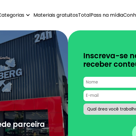
Categorias
Materiais gratuitos
TotalPass na mídia
Conh
Inscreva-se n
receber conte
ede parceira