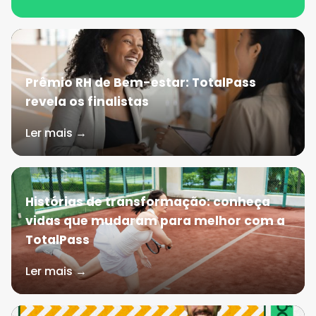
Prêmio RH de Bem-estar: TotalPass
revela os finalistas
Ler mais →
Histórias de transformação: conheça
vidas que mudaram para melhor com a
TotalPass
Ler mais →