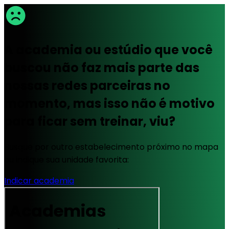
A academia ou estúdio que você
buscou não faz mais parte das
nossas redes parceiras no
momento, mas isso não é motivo
para ficar sem treinar, viu?
Busque por outro estabelecimento próximo no mapa
ou indique sua unidade favorita:
Indicar academia