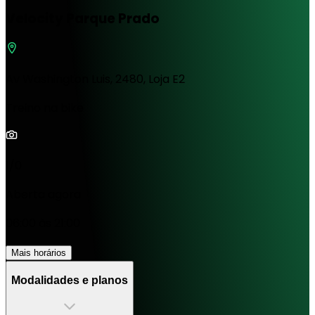
Velocity Parque Prado
Av Washington Luis, 2480, Loja E2
Treino na bike
1/0
Aberta agora
06:00 às 21:00
Mais horários
Modalidades e planos