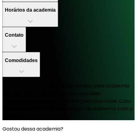
Horários da academia
Contato
Comodidades
Todas as informações são fornecidas pela academia
parceira e a TotalPass não tem qualquer
responsabilidade sobre informações incorretas. Caso
hajam dúvidas, entrar em contato diretamente com a
academia.
Gostou dessa academia?