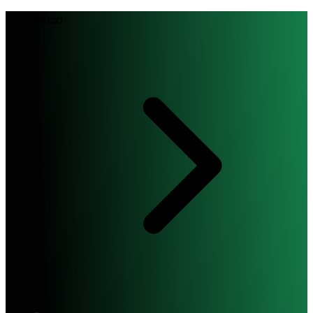
Início