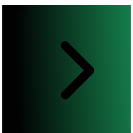
Início