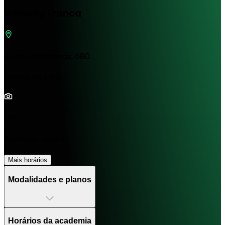
Velocity Franca
Av Rio Amazonas, 680
Treino na bike
1/0
Fechado agora
Mais horários
Modalidades e planos
Horários da academia