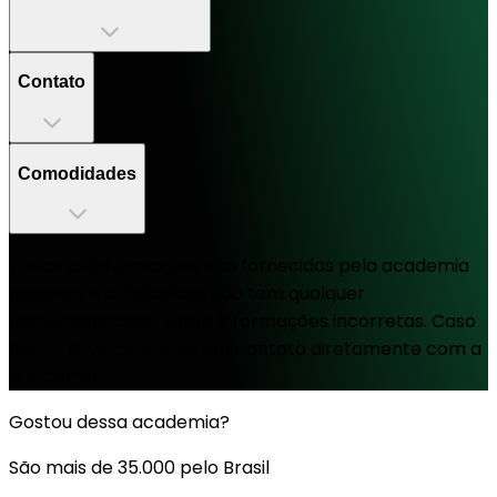
Contato
Comodidades
Todas as informações são fornecidas pela academia
parceira e a TotalPass não tem qualquer
responsabilidade sobre informações incorretas. Caso
hajam dúvidas, entrar em contato diretamente com a
academia.
Gostou dessa academia?
São mais de 35.000 pelo Brasil