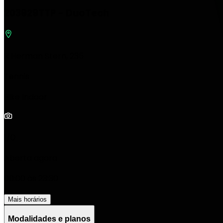
203929TTP - DuoTech
R Herman Stern, 235
Tennis
Bike Indoor
1/0
Aberta agora
00:00 às 23:30
Mais horários
Modalidades e planos