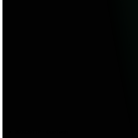
203929TTP - DuoTech