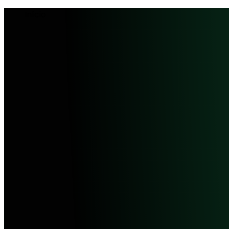
Início