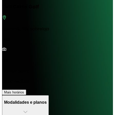
Tiro Certo Golf
iguatemi, 309, sobreloja
Golf
1/0
Aberta agora
06:00 às 21:00
Mais horários
Modalidades e planos