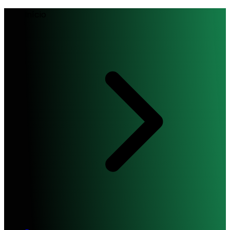
Início