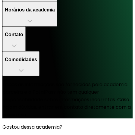
Horários da academia
Contato
Comodidades
Todas as informações são fornecidas pela academia
parceira e a TotalPass não tem qualquer
responsabilidade sobre informações incorretas. Caso
hajam dúvidas, entrar em contato diretamente com a
academia.
Gostou dessa academia?