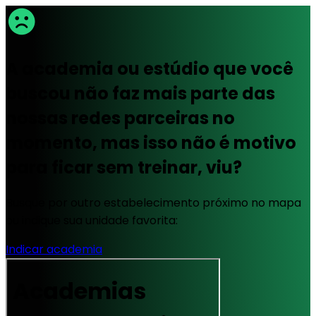
A academia ou estúdio que você
buscou não faz mais parte das
nossas redes parceiras no
momento, mas isso não é motivo
para ficar sem treinar, viu?
Busque por outro estabelecimento próximo no mapa
ou indique sua unidade favorita:
Indicar academia