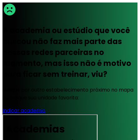
A academia ou estúdio que você
buscou não faz mais parte das
nossas redes parceiras no
momento, mas isso não é motivo
para ficar sem treinar, viu?
Busque por outro estabelecimento próximo no mapa
ou indique sua unidade favorita:
Indicar academia