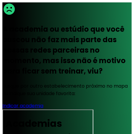
A academia ou estúdio que você
buscou não faz mais parte das
nossas redes parceiras no
momento, mas isso não é motivo
para ficar sem treinar, viu?
Busque por outro estabelecimento próximo no mapa
ou indique sua unidade favorita:
Indicar academia