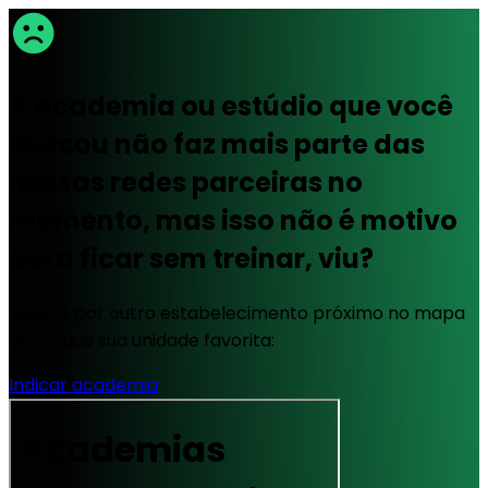
A academia ou estúdio que você
buscou não faz mais parte das
nossas redes parceiras no
momento, mas isso não é motivo
para ficar sem treinar, viu?
Busque por outro estabelecimento próximo no mapa
ou indique sua unidade favorita:
Indicar academia