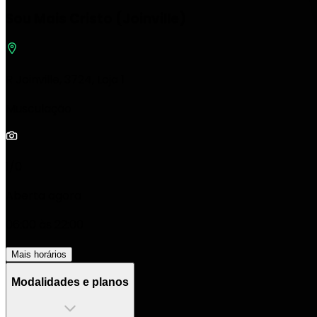
Sou Mais Cristo (Joinville)
R Joinville, 3724, Loja 1
Musculação
1/0
Aberta agora
06:00 às 22:00
Mais horários
Modalidades e planos