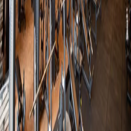
Academias
Colaboradores
Busca de academias
Planos
Seja parceiro
Quem Somos
Blog
Ajuda
Sustentabilidade
Contato com a imprensa:
imprensa@totalpass.com.br