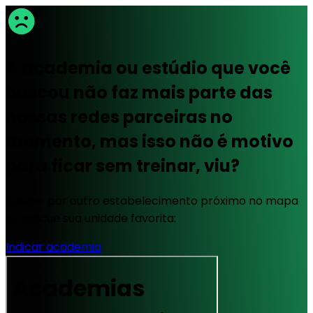
A academia ou estúdio que você
buscou não faz mais parte das
nossas redes parceiras no
momento, mas isso não é motivo
para ficar sem treinar, viu?
Busque por outro estabelecimento próximo no mapa
ou indique sua unidade favorita:
Indicar academia