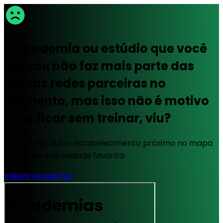
A academia ou estúdio que você
buscou não faz mais parte das
nossas redes parceiras no
momento, mas isso não é motivo
para ficar sem treinar, viu?
Busque por outro estabelecimento próximo no mapa
ou indique sua unidade favorita:
Indicar academia