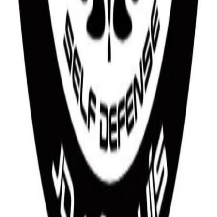
Planos
Seja parceiro
Quem Somos
Blog
Ajuda
Sustentabilidade
Contato com a imprensa:
imprensa@totalpass.com.br
totalpass@motim.cc
Baixe nosso aplicativo