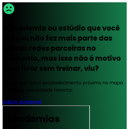
A academia ou estúdio que você
buscou não faz mais parte das
nossas redes parceiras no
momento, mas isso não é motivo
para ficar sem treinar, viu?
Busque por outro estabelecimento próximo no mapa
ou indique sua unidade favorita:
Indicar academia