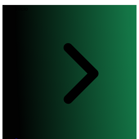
Início