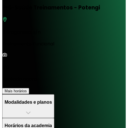
Pró-Saúde Treinamentos - Potengi
R Bragantina, s/n
Treinamento Funcional
1/0
Fechado agora
Mais horários
Modalidades e planos
Horários da academia