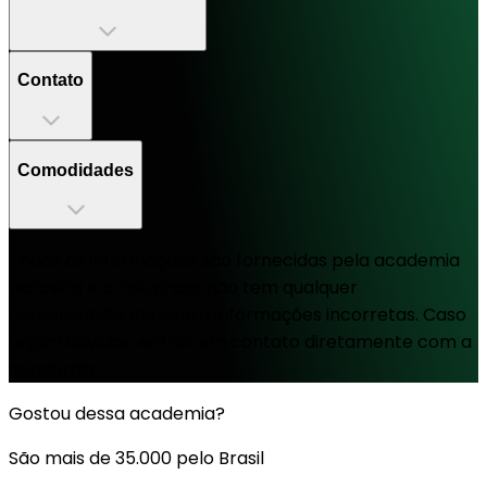
Contato
Comodidades
Todas as informações são fornecidas pela academia
parceira e a TotalPass não tem qualquer
responsabilidade sobre informações incorretas. Caso
hajam dúvidas, entrar em contato diretamente com a
academia.
Gostou dessa academia?
São mais de 35.000 pelo Brasil