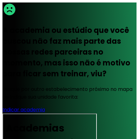
A academia ou estúdio que você
buscou não faz mais parte das
nossas redes parceiras no
momento, mas isso não é motivo
para ficar sem treinar, viu?
Busque por outro estabelecimento próximo no mapa
ou indique sua unidade favorita:
Indicar academia