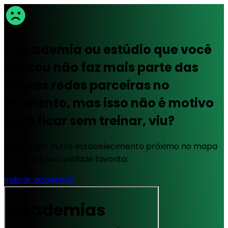
A academia ou estúdio que você
buscou não faz mais parte das
nossas redes parceiras no
momento, mas isso não é motivo
para ficar sem treinar, viu?
Busque por outro estabelecimento próximo no mapa
ou indique sua unidade favorita:
Indicar academia