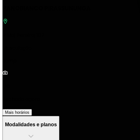
PANOBIANCO PIRASSUNUNGA
R Maj Pereira, 107
Musculação
Jump
1/0
Fechado agora
Mais horários
Modalidades e planos