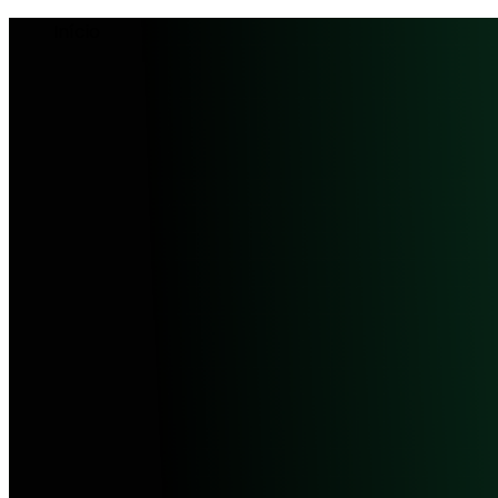
Início