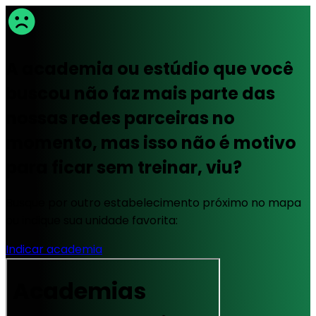
A academia ou estúdio que você
buscou não faz mais parte das
nossas redes parceiras no
momento, mas isso não é motivo
para ficar sem treinar, viu?
Busque por outro estabelecimento próximo no mapa
ou indique sua unidade favorita:
Indicar academia