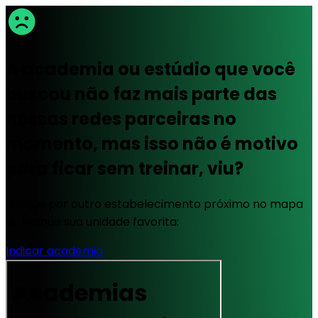
A academia ou estúdio que você
buscou não faz mais parte das
nossas redes parceiras no
momento, mas isso não é motivo
para ficar sem treinar, viu?
Busque por outro estabelecimento próximo no mapa
ou indique sua unidade favorita:
Indicar academia