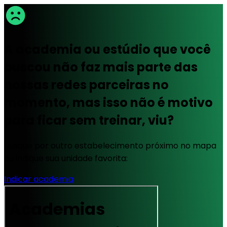
A academia ou estúdio que você
buscou não faz mais parte das
nossas redes parceiras no
momento, mas isso não é motivo
para ficar sem treinar, viu?
Busque por outro estabelecimento próximo no mapa
ou indique sua unidade favorita:
Indicar academia