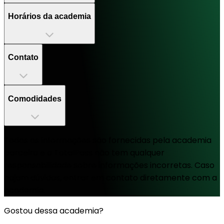
Horários da academia
Contato
Comodidades
Todas as informações são fornecidas pela academia
parceira e a TotalPass não tem qualquer
responsabilidade sobre informações incorretas. Caso
hajam dúvidas, entrar em contato diretamente com a
academia.
Gostou dessa academia?