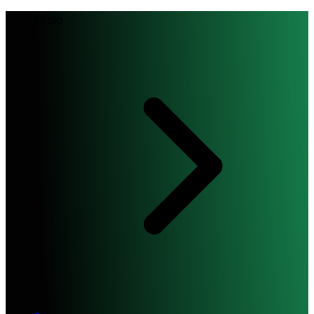
Início