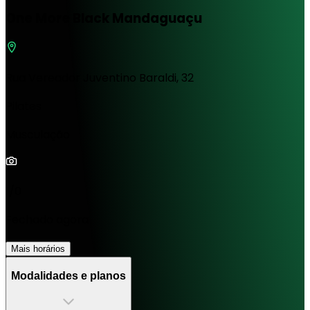
One More Black Mandaguaçu
Rua Vereador Juventino Baraldi, 32
Pilates
Musculação
1/0
Fechado agora
Mais horários
Modalidades e planos