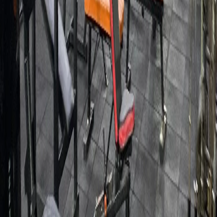
Contato
Comodidades
Todas as informações são fornecidas pela academia
parceira e a TotalPass não tem qualquer
responsabilidade sobre informações incorretas. Caso
hajam dúvidas, entrar em contato diretamente com a
academia.
Gostou dessa academia?
São mais de 35.000 pelo Brasil