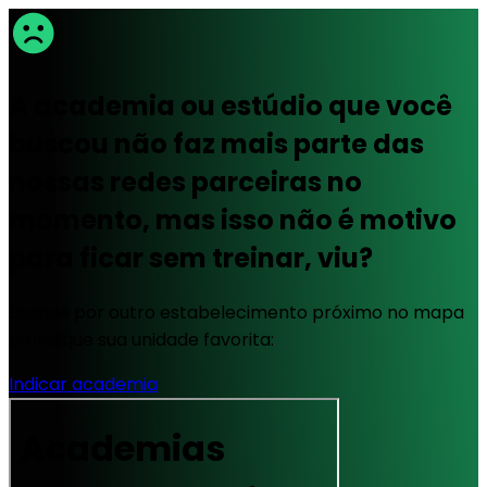
A academia ou estúdio que você
buscou não faz mais parte das
nossas redes parceiras no
momento, mas isso não é motivo
para ficar sem treinar, viu?
Busque por outro estabelecimento próximo no mapa
ou indique sua unidade favorita:
Indicar academia