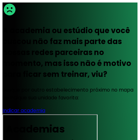
A academia ou estúdio que você
buscou não faz mais parte das
nossas redes parceiras no
momento, mas isso não é motivo
para ficar sem treinar, viu?
Busque por outro estabelecimento próximo no mapa
ou indique sua unidade favorita:
Indicar academia