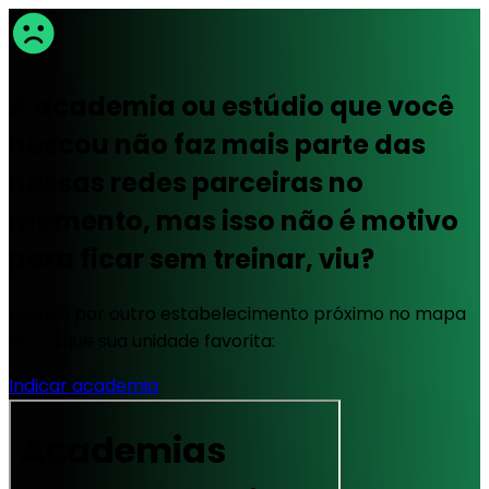
A academia ou estúdio que você
buscou não faz mais parte das
nossas redes parceiras no
momento, mas isso não é motivo
para ficar sem treinar, viu?
Busque por outro estabelecimento próximo no mapa
ou indique sua unidade favorita:
Indicar academia