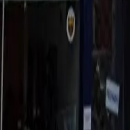
Horários da academia
Contato
Comodidades
Todas as informações são fornecidas pela academia par
entrar em contato diretamente com a academia.
Gostou dessa academia?
São mais de 35.000 pelo Brasil
Cadastre-se