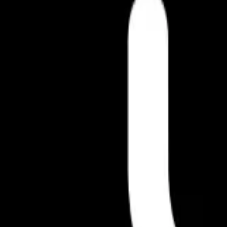
LIFE ACADEMIA
Av 01, S/N, qd 102 lote 02
Musculação
1/16
Aberta agora
16:00 às 19:00
Mais horários
Modalidades e planos