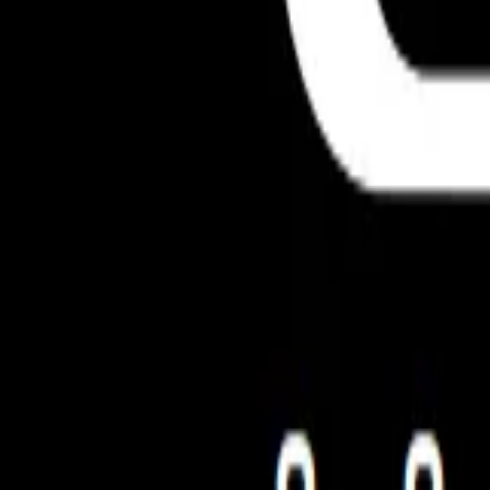
Horários da academia
Contato
Comodidades
Todas as informações são fornecidas pela academia par
entrar em contato diretamente com a academia.
Gostou dessa academia?
São mais de 35.000 pelo Brasil
Cadastre-se