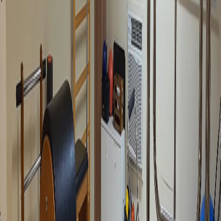
1/6
Fechado agora
Mais horários
Modalidades e planos
Horários da academia
Contato
Comodidades