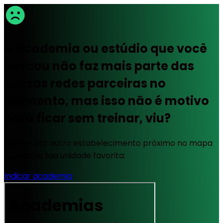
A academia ou estúdio que você
buscou não faz mais parte das
nossas redes parceiras no
momento, mas isso não é motivo
para ficar sem treinar, viu?
Busque por outro estabelecimento próximo no mapa
ou indique sua unidade favorita:
Indicar academia