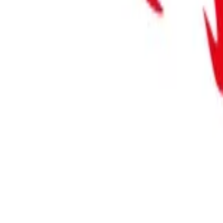
Kumgang
Av Ouro Preto, 171
Taekwondo
1/1
Fechado agora
Mais horários
Modalidades e planos
Horários da academia