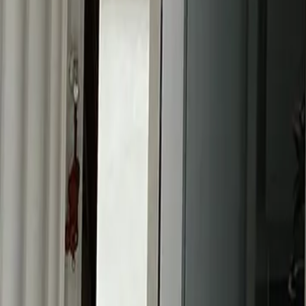
Abdominais
Glúteos
Fit Ball
1/5
Fechado agora
Mais horários
Modalidades e planos
Horários da academia