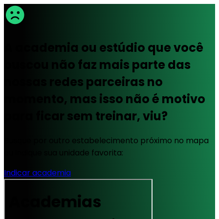
A academia ou estúdio que você
buscou não faz mais parte das
nossas redes parceiras no
momento, mas isso não é motivo
para ficar sem treinar, viu?
Busque por outro estabelecimento próximo no mapa
ou indique sua unidade favorita:
Indicar academia