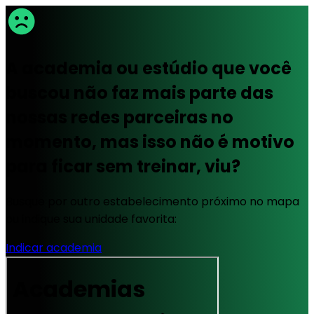
A academia ou estúdio que você
buscou não faz mais parte das
nossas redes parceiras no
momento, mas isso não é motivo
para ficar sem treinar, viu?
Busque por outro estabelecimento próximo no mapa
ou indique sua unidade favorita:
Indicar academia