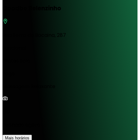
Goodbe Belenzinho
Rua Serra da Bocaina, 287
Funcional
Pilates Solo
Yoga
Massagem Relaxante
1/0
Fechado agora
Mais horários