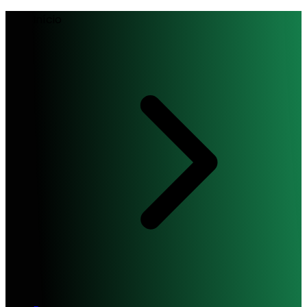
Início