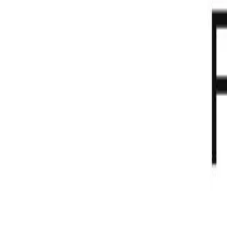
Forma Fitness
R Bodoca, 14
Dança Livre
Musculação
Muay Thai
Jiu Jitsu
1/7
Aberta agora
05:00 às 21:30