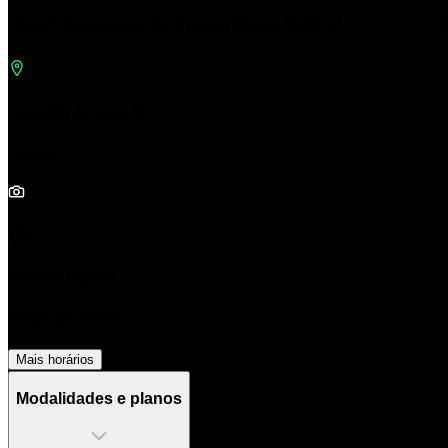
Flash Assessoria Esportiva- Imbuí
Rua das Araras, 0
Correr
1/0
Aberta agora
05:00 às 22:00
Mais horários
Modalidades e planos