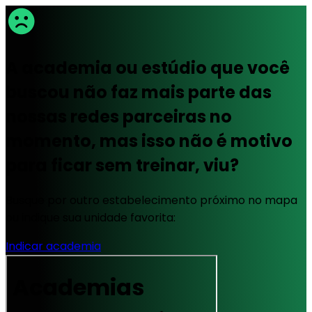
A academia ou estúdio que você
buscou não faz mais parte das
nossas redes parceiras no
momento, mas isso não é motivo
para ficar sem treinar, viu?
Busque por outro estabelecimento próximo no mapa
ou indique sua unidade favorita:
Indicar academia