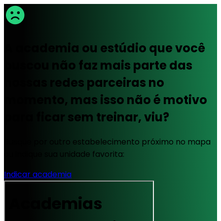
A academia ou estúdio que você
buscou não faz mais parte das
nossas redes parceiras no
momento, mas isso não é motivo
para ficar sem treinar, viu?
Busque por outro estabelecimento próximo no mapa
ou indique sua unidade favorita:
Indicar academia