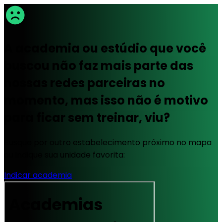
A academia ou estúdio que você
buscou não faz mais parte das
nossas redes parceiras no
momento, mas isso não é motivo
para ficar sem treinar, viu?
Busque por outro estabelecimento próximo no mapa
ou indique sua unidade favorita:
Indicar academia