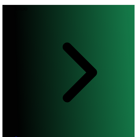
Início