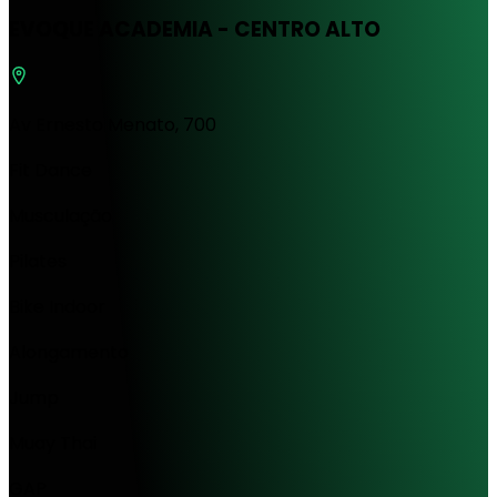
EVOQUE ACADEMIA - CENTRO ALTO
Av Ernesto Menato, 700
Fit Dance
Musculação
Pilates
Bike Indoor
Alongamento
Jump
Muay Thai
GAP