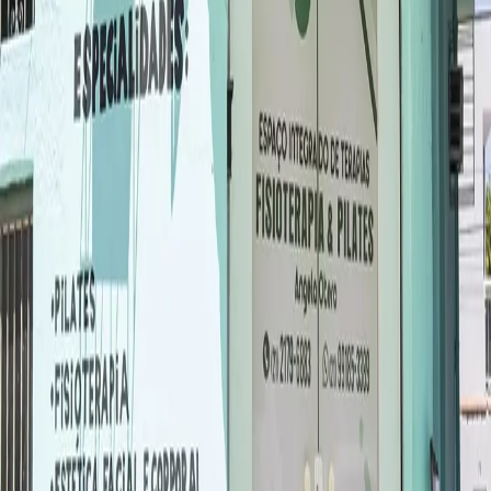
Horários da academia
Contato
Comodidades
Todas as informações são fornecidas pela academia
parceira e a TotalPass não tem qualquer
responsabilidade sobre informações incorretas. Caso
hajam dúvidas, entrar em contato diretamente com a
academia.
Gostou dessa academia?