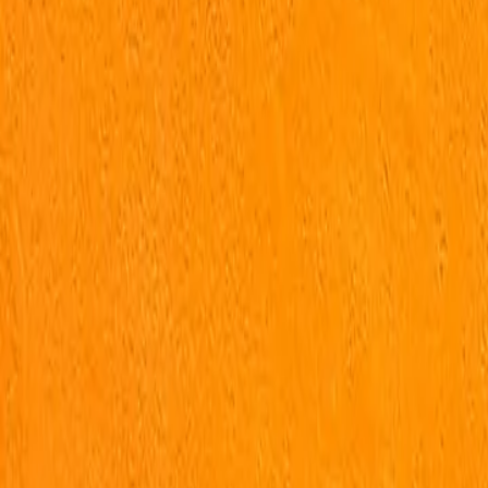
Espaço Equilíbrio
Av Jose Fonseca e Silva, 223, Casa
Pilates
Pilates Studio
Musculação
1/8
Aberta agora
07:00 às 19:00
Mais horários