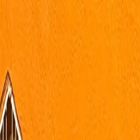
Modalidades e planos
Horários da academia
Contato
Comodidades
Todas as informações são fornecidas pela academia par
entrar em contato diretamente com a academia.
Gostou dessa academia?